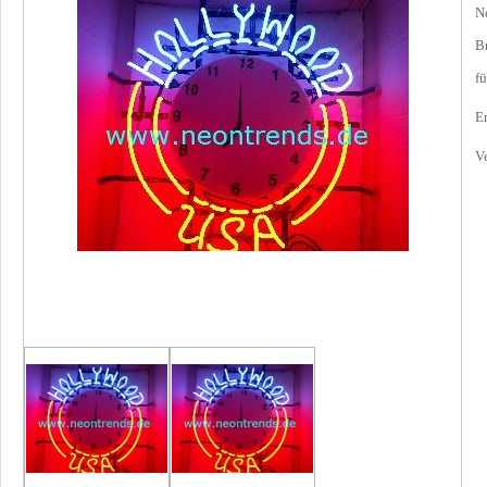
N
B
f
En
V