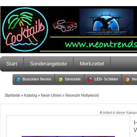
Start
Sonderangebote
Merkzettel
Bussines Neons
Gemälde
LED- Schilder
Ne
Startseite
»
Katalog
»
Neon Uhren
»
Neonuhr Hollywood
8
Artikel in dieser Kateg
H
W