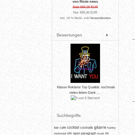
von Rösle news
Statt 666,00 EUR
Nur 495,00 EUR
inkl. 19 % MwSt. exkl.
Versandkosten
Bewertungen
Klasse Reklame Top Qualität. nochmals
vielen lieben Dank , ..
Suchbegriffe
gitarre
cocktail
bar
cafe
cocktails
harley
ohr
open
paragraph
motorrad
route 66