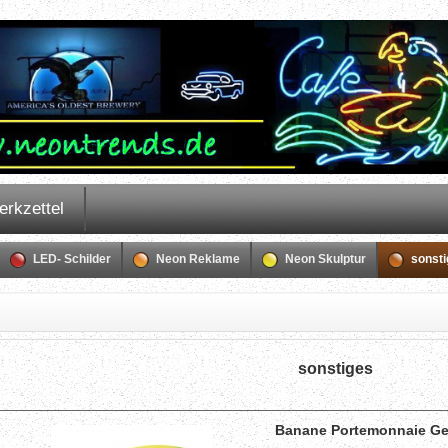
erkzettel
LED- Schilder
Neon Reklame
Neon Skulptur
sonst
sonstiges
Banane Portemonnaie Ge