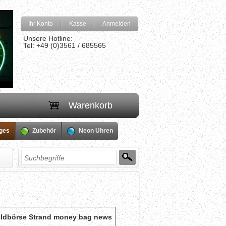
Ihr Konto
Kasse
Anmelden
Unsere Hotline:
Tel: +49 (0)3561 / 685565
Warenkorb
iges
Zubehör
Neon Uhren
ldbörse Strand money bag news