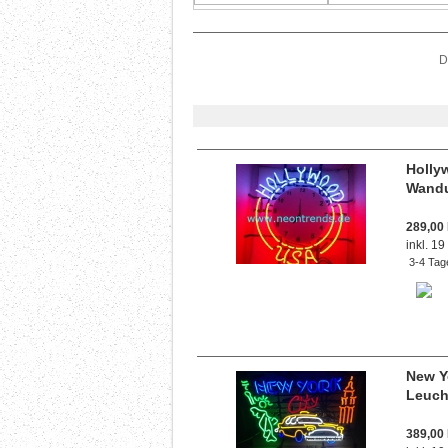
D
Holly
Wandu
289,00
inkl. 1
3-4 Tag
New Y
Leuch
389,00