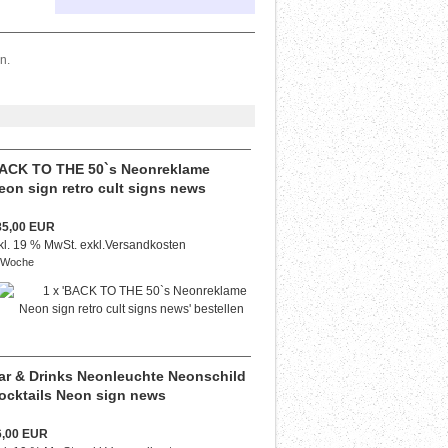
n.
ACK TO THE 50`s Neonreklame
eon sign retro cult signs news
85,00 EUR
kl. 19 % MwSt. exkl.
Versandkosten
 Woche
ar & Drinks Neonleuchte Neonschild
ocktails Neon sign news
6,00 EUR