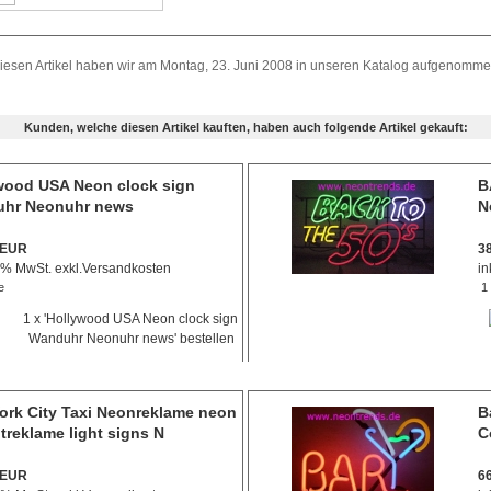
iesen Artikel haben wir am Montag, 23. Juni 2008 in unseren Katalog aufgenomme
Kunden, welche diesen Artikel kauften, haben auch folgende Artikel gekauft:
wood USA Neon clock sign
B
hr Neonuhr news
N
 EUR
3
9 % MwSt. exkl.
Versandkosten
in
e
1
ork City Taxi Neonreklame neon
B
treklame light signs N
C
 EUR
6