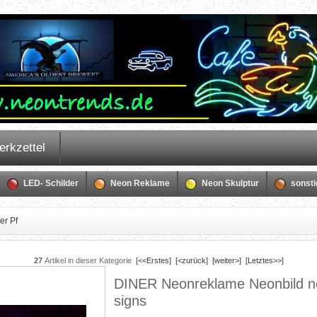
erkzettel
LED- Schilder
Neon Reklame
Neon Skulptur
sonst
er Pf
27
Artikel in dieser Kategorie
[<<Erstes]
[<zurück]
[weiter>]
[Letztes>>]
DINER Neonreklame Neonbild 
signs