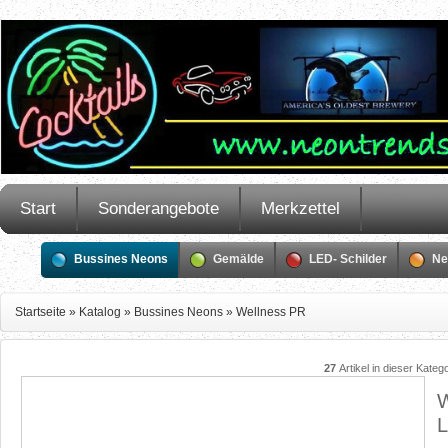
Start
Sonderangebote
Merkzettel
Bussines Neons
Gemälde
LED- Schilder
Ne
Startseite
»
Katalog
»
Bussines Neons
»
Wellness PR
27
Artikel in dieser Kateg
W
L