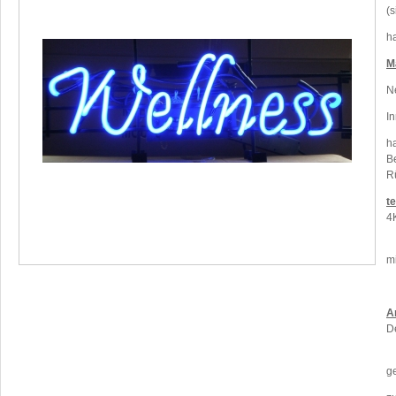
(s
h
M
N
I
h
Be
Rü
t
4
E
m
m
A
D
z
ge