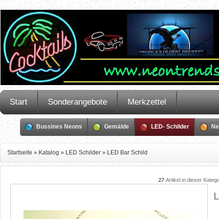
Start
Sonderangebote
Merkzettel
Bussines Neons
Gemälde
LED- Schilder
Ne
Startseite
»
Katalog
»
LED Schilder
»
LED Bar Schild
27
Artikel in dieser Kateg
L