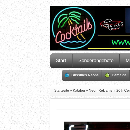
Start
Sonderangebote
M
Bussines Neons
Gemälde
Startseite
»
Katalog
»
Neon Reklame
»
20th Cen