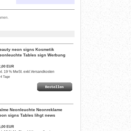
mmen.
eauty neon signs Kosmetik
eonleuchte Tables sign Werbung
2,00 EUR
kl. 19 % MwSt. exkl.
Versandkosten
4 Tage
alme Neonleuchte Neonreklame
eon signs Tables lihgt news
4,00 EUR