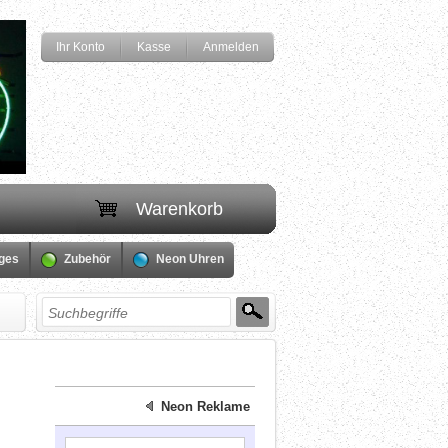
Ihr Konto
Kasse
Anmelden
Warenkorb
iges
Zubehör
Neon Uhren
Neon Reklame