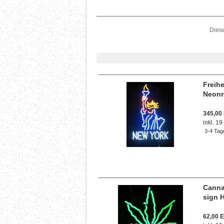
Dies
Freihe
Neonr
345,00
inkl. 1
3-4 Tag
Canna
sign 
62,00 