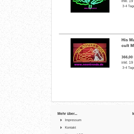
inkl. 1
3-4 Tag
His M
cult 
366,00
inkl. 1
3-4 Tag
Mehr über...
Impressum
Kontakt