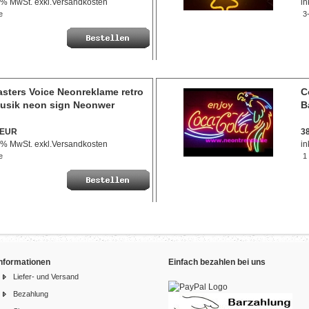
9 % MwSt. exkl.
Versandkosten
in
e
3-
asters Voice Neonreklame retro
C
Musik neon sign Neonwer
B
 EUR
3
9 % MwSt. exkl.
Versandkosten
in
e
1
Informationen
Einfach bezahlen bei uns
Liefer- und Versand
Bezahlung