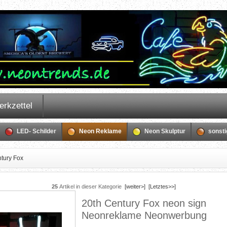
erkzettel
LED- Schilder
Neon Reklame
Neon Skulptur
sonst
tury Fox
25
Artikel in dieser Kategorie
[weiter>]
[Letztes>>]
20th Century Fox neon sign
Neonreklame Neonwerbung