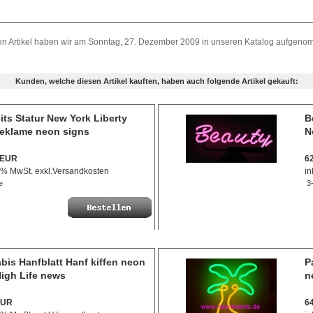
en Artikel haben wir am Sonntag, 27. Dezember 2009 in unseren Katalog aufgeno
Kunden, welche diesen Artikel kauften, haben auch folgende Artikel gekauft:
its Statur New York Liberty
B
eklame neon signs
N
 EUR
6
9 % MwSt. exkl.
Versandkosten
in
e
3-
bis Hanfblatt Hanf kiffen neon
P
High Life news
n
EUR
6