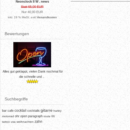
Neonclock II W . news
Statt 65,00 EUR
Nur 40,00 EUR
inkl. 19 % MwSt. exkl.
Versandkosten
Bewertungen
Alles gut geklappt, vielen Dank nochmal für
die schnelle und ..
Suchbegriffe
gitarre
cocktail
bar
cafe
cocktails
harley
ohr
open
paragraph
motorrad
route 66
zahn
tattoo
usa
weihnachten