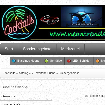
Start
Sonderangebote
Merkzettel
Bussines Neons
Gemälde
LED- Schilder
Ne
Startseite
»
Katalog
»
»
Erweiterte Suche
»
Suchergebnisse
Bussines Neons
Gemälde
Auf dieser Seit